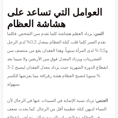
العوامل التي تساعد على
هشاشة العظام
السن:
يزداد العظم هشاشة كلما تقدم سن الشخص. فكلما
تقدم العمر كلما قلت كتلة العظام بمعدل 0,3% لدى الرجل
و0,5 % لدى المرأة سنوياً. وهذا الفقدان يقع من منتصف سن
العشرينات ويزداد المعدل فوق سن الأربعين ولا سيما بعد
انقطاع الدورة الشهرية حيث يزداد معدل الفقدان ليصبح 2-3
% سنويا لتصبح العظام هشة رقراقة مما يعرضها للكسر
بسهولة.
الجنس:
تزداد نسبة الإصابة في السيدات عنها في الرجال لأن
النساء لديهن كتلة عظمية أقل من الرجال. كما يحدث ضعف
في العظام مع التغييرات الهرمونية التي تصاحب انقطاع